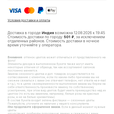
Условия доставки и оплаты
Доставка в городе
Индия
возможна 12.08.2026 к 19:45
Стоимость доставки по городу
501 ₽
, за исключением
отдаленных районов. Стоимость доставки в ночное
время уточняйте у оператора.
Внимание
: оттенок цветов может отличаться от представленного на
фото!
Элементы декора в выполненном букете также могут иметь
некоторые отличия от образца, так как ассортимент салонов
постоянно меняется.
Замена сезонного цветка и доп. товаров осуществляется по
согласованию с клиентом, если по каким-либо причинам мы не
сможем связаться с вами (не отвечает телефон, нет ответа на e-mail
и т.д.), то в целях своевременности выполнения заказа мы берем на
себя ответственность произвести замену по собственному
усмотрению, при этом вид цветов будет иметь преимущество над их
цветом (то есть мы заменим, например, белые розы на красные
розы, а не на белые хризантемы).
В состав букета входит зелень фисташки — сезонные цветы.
Пожалуйста, уточните их наличие у нашего консультанта.
Или продолжите оформление заказа.
Если в данный момент нужные
цветы
отсутствуют, подберём подходящую замену и свяжемся с вами.