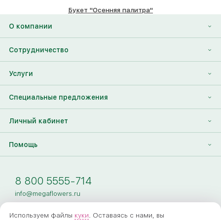
Букет "Осенняя палитра"
12820 ₽
О компании
О нас
Сотрудничество
Отзывы
Франшиза
Услуги
Контакты
Корпоративным клиентам
Найти друга
Специальные предложения
Наши лица
Партнеры Megaflowers
Анонимная доставка цветов
Накопительные скидки
Личный кабинет
Видеогалерея
Пресс-центр
Доставка цветов за границу
Дополнения к букету
Вход
Помощь
Новости
Фото получателя
Регистрация
Полезные статьи
Доставка
8 800 5555-714
Оплата
info@megaflowers.ru
Гарантии
Используем файлы
куки
. Оставаясь с нами, вы